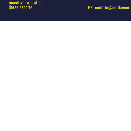
incentivar a prática
desse esporte
contato@cordaecor