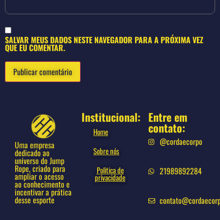
SALVAR MEUS DADOS NESTE NAVEGADOR PARA A PRÓXIMA VEZ
QUE EU COMENTAR.
Institucional:
Entre em
contato:
Home
@cordaecorpo
Uma empresa
Sobre nós
dedicado ao
universo do Jump
Rope, criado para
Politica de
21989892284
ampliar o acesso
privacidade
ao conhecimento e
incentivar a prática
desse esporte
contato@cordaecor