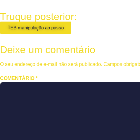
Truque posterior:
EB manipulação ao passo
Deixe um comentário
O seu endereço de e-mail não será publicado.
Campos obrigat
COMENTÁRIO
*