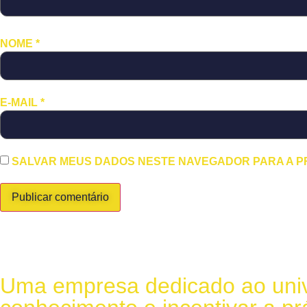
NOME
*
E-MAIL
*
SALVAR MEUS DADOS NESTE NAVEGADOR PARA A P
Uma empresa dedicado ao univ