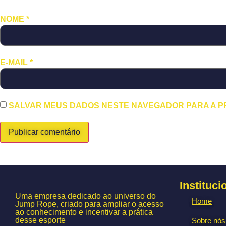
NOME
*
E-MAIL
*
SALVAR MEUS DADOS NESTE NAVEGADOR PARA A P
Instituci
Uma empresa dedicado ao universo do
Home
Jump Rope, criado para ampliar o acesso
ao conhecimento e incentivar a prática
desse esporte
Sobre nós